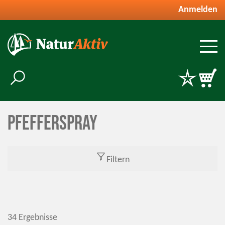
Anmelden
Pfefferspray
Filtern
34 Ergebnisse