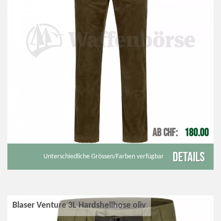
AB CHF
180.00
Details
Unterschiedliche Grössen/Farben verfügbar
Blaser Venture 3L Hardshellhose oliv