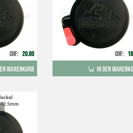
CHF
20.00
CHF
18
den Warenkorb
in den Warenk
eckel
v 42.5mm