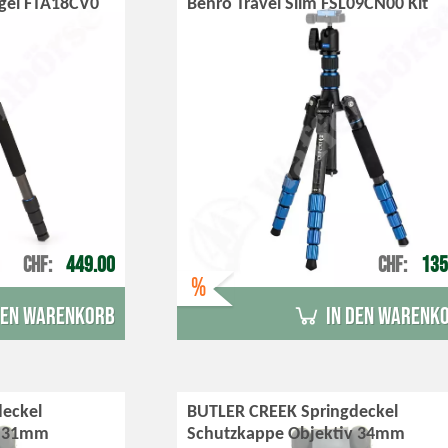
ngel FTA18CV0
Benro Travel Slim FSL09CN00 Kit
CHF
449.00
CHF
135
%
den Warenkorb
in den Warenk
eckel
BUTLER CREEK Springdeckel
v 31mm
Schutzkappe Objektiv 34mm