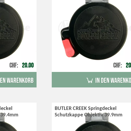
CHF
20.00
CHF
20
den Warenkorb
in den Warenk
eckel
BUTLER CREEK Springdeckel
v 39.4mm
Schutzkappe Objektiv 39.9mm