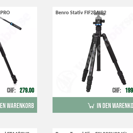
2PRO
Benro Stativ FIF28AIB2
CHF
279.00
CHF
199
den Warenkorb
in den Warenk