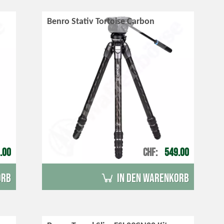
Benro Stativ Tortoise Carbon
.00
CHF
549.00
orb
in den Warenkorb