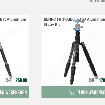
Sortierun
Bat Aluminium
BENRO FIF19AIB0 iFOTO Aluminiu
Stativ Kit
CHF
259.00
CHF
179
den Warenkorb
in den Warenk