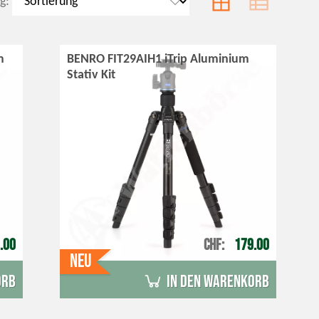
g:
m
BENRO FIT29AIH1 iTrip Aluminium
Stativ Kit
.00
CHF
179.00
Neu
orb
in den Warenkorb