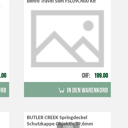
Benro Travel Slim FSL09CN00 Kit
.00
CHF
199.00
orb
in den Warenkorb
BUTLER CREEK Springdeckel
Schutzkappe Objektiv 39,6mm