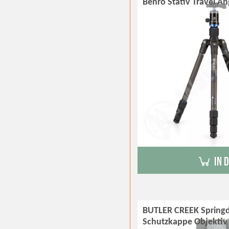
Benro Stativ Travel A
in 
BUTLER CREEK Springd
Schutzkappe Objekti