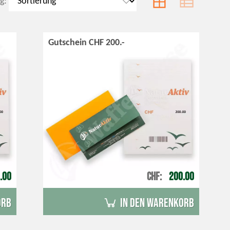
g:
Gutschein CHF 200.-
.00
CHF
200.00
orb
in den Warenkorb