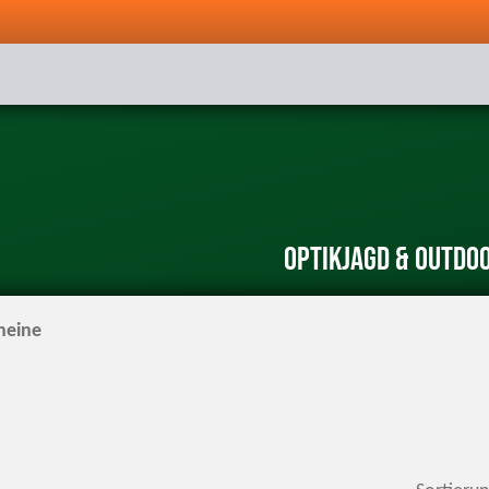
Optik
Jagd & Outdo
heine