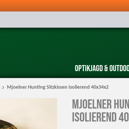
Optik
Jagd & Outdo
z
Mjoelner Hunting Sitzkissen Isolierend 40x34x2
Mjoelner Hun
Isolierend 4