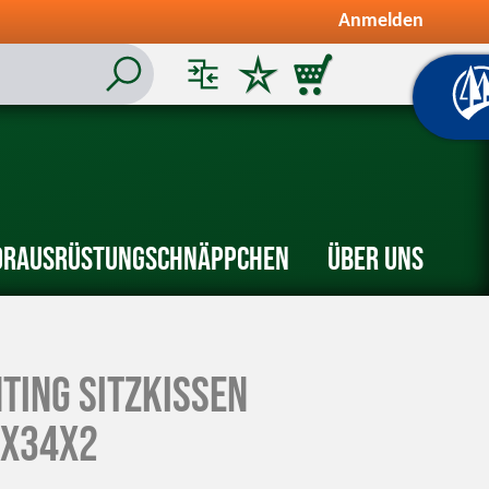
Anmelden
or
Ausrüstung
Schnäppchen
Über uns
ting Sitzkissen
0x34x2