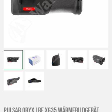
Pulsar Oryx LRF XG35 Wärmebildgerät